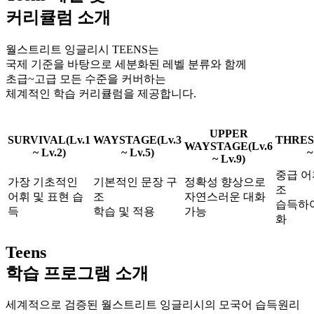
커리큘럼 소개
월스트리트 잉글리시 TEENS는
국제 기준을 바탕으로 세분화된 레벨 분류와 함께
초급~고급 모든 수준을 커버하는
체계적인 학습 커리큘럼을 제공합니다.
UPPER
SURVIVAL
(Lv.1
WAYSTAGE
(Lv.3
THRE
WAYSTAGE
(Lv.6
~ Lv.2)
~ Lv.5)
~
~ Lv.9)
중급 어
가장 기초적인
기본적인 문장 구
정확성 향상으로
조
어휘 및 표현 습
조
자연스러운 대화
습득하여
득
학습 및 적용
가능
화
Teens
학습 프로그램 소개
세계적으로 검증된 월스트리트 잉글리시의 모국어 습득원리